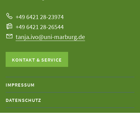
Marburg
zur
+49 6421 28-23974
Website
+49 6421 28-26544
tanja.ivo@uni-marburg.de
KONTAKT & SERVICE
Mobile-
IMPRESSUM
Service-
DATENSCHUTZ
Navigation
und
Social
Media