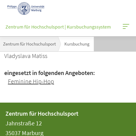
Mobile-
Navigation
Zentrum für Hochschulsport | Kursbuchungssystem
Breadcrumb-
Zentrum für Hochschulsport
Kursbuchung
Navigation
Vladyslava Matiss
eingesetzt in folgenden Angeboten:
Feminine Hip-Hop
Kontakt
Kontaktinformationen
Zentrum für Hochschulsport
der
und
Jahnstraße 12
Universität
Informationen
35037
Marburg