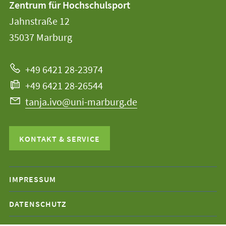
Zentrum für Hochschulsport
der
und
Jahnstraße 12
Universität
Informationen
35037
Marburg
Marburg
zur
+49 6421 28-23974
Website
+49 6421 28-26544
tanja.ivo@uni-marburg.de
KONTAKT & SERVICE
Mobile-
IMPRESSUM
Service-
DATENSCHUTZ
Navigation
und