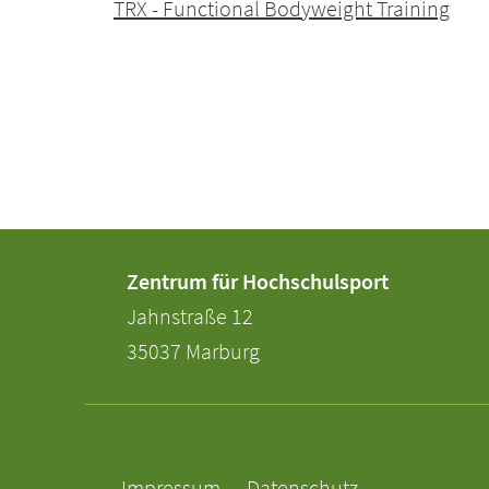
TRX - Functional Bodyweight Training
Kontakt
Kontaktinformationen
Zentrum für Hochschulsport
und
der
Jahnstraße 12
Informationen
Universität
35037
Marburg
Marburg
zur
Website
Service-
Navigation
Impressum
Datenschutz