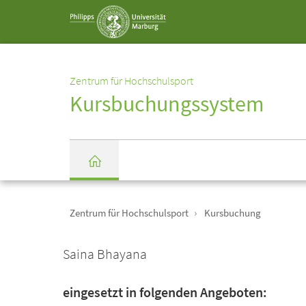
Service-
Navigation
Zentrum für Hochschulsport
Kursbuchungssystem
Einrichtungs-
Breadcrumb-
Navigation
Zentrum für Hochschulsport
Kursbuchung
Startseite
Saina Bhayana
eingesetzt in folgenden Angeboten: