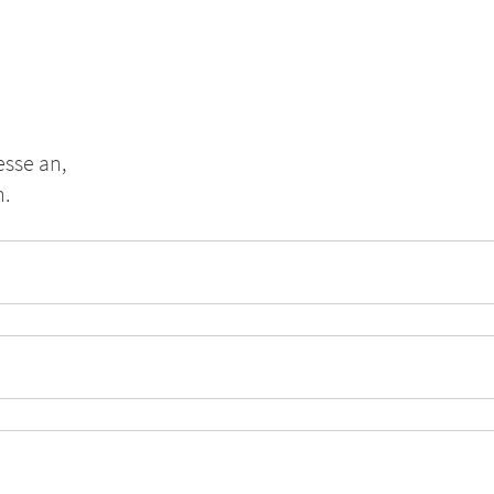
sse an,
n.