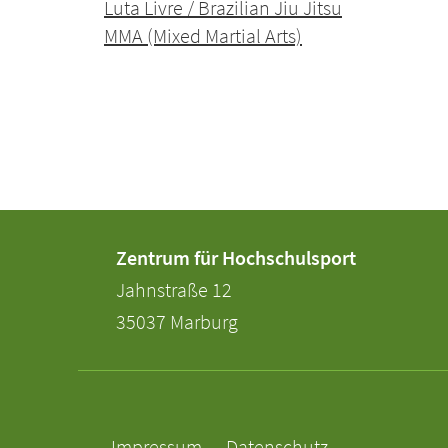
Luta Livre / Brazilian Jiu Jitsu
MMA (Mixed Martial Arts)
Kontakt
Kontaktinformationen
Zentrum für Hochschulsport
und
der
Jahnstraße 12
Informationen
Universität
35037
Marburg
Marburg
zur
Website
Service-
Navigation
Impressum
Datenschutz