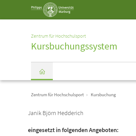
Service-
Navigation
Zentrum für Hochschulsport
Kursbuchungssystem
Einrichtungs-
Breadcrumb-
Navigation
Zentrum für Hochschulsport
Kursbuchung
Startseite
Janik Björn Hedderich
eingesetzt in folgenden Angeboten: