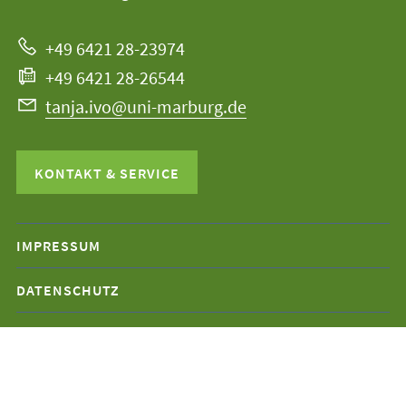
Marburg
zur
+49 6421 28-23974
Website
+49 6421 28-26544
tanja.ivo@uni-marburg.de
KONTAKT & SERVICE
Mobile-
IMPRESSUM
Service-
DATENSCHUTZ
Navigation
und
Social
Media