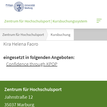
Mobile-
Navigation
Zentrum für Hochschulsport | Kursbuchungssystem
Breadcrumb-
Zentrum für Hochschulsport
Kursbuchung
Navigation
Kira Helena Faoro
eingesetzt in folgenden Angeboten:
Confidence through KPOP
Kontakt
Kontaktinformationen
Zentrum für Hochschulsport
der
und
Jahnstraße 12
Universität
Informationen
35037
Marburg