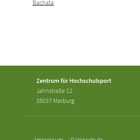
Bachata
Kontakt
Kontaktinformationen
Zentrum für Hochschulsport
und
der
Jahnstraße 12
Informationen
Universität
35037
Marburg
Marburg
zur
Website
Service-
Navigation
Impressum
Datenschutz