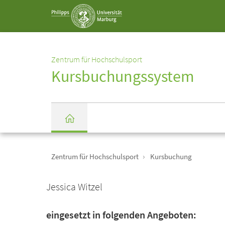
Service-
Navigation
Zentrum für Hochschulsport
Kursbuchungssystem
Einrichtungs-
Breadcrumb-
Navigation
Zentrum für Hochschulsport
Kursbuchung
Startseite
Jessica Witzel
eingesetzt in folgenden Angeboten: