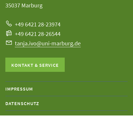
Universität
Informationen
35037
Marburg
Marburg
zur
+49 6421 28-23974
Website
+49 6421 28-26544
tanja.ivo@uni-marburg.de
KONTAKT & SERVICE
Mobile-
IMPRESSUM
Service-
DATENSCHUTZ
Navigation
und
Social