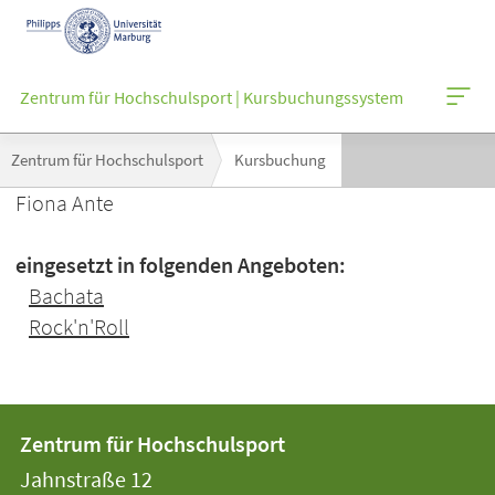
Mobile-
Navigation
Zentrum für Hochschulsport | Kursbuchungssystem
Breadcrumb-
Zentrum für Hochschulsport
Kursbuchung
Navigation
Fiona Ante
eingesetzt in folgenden Angeboten:
Bachata
Rock'n'Roll
Kontakt
Kontaktinformationen
Zentrum für Hochschulsport
der
und
Jahnstraße 12