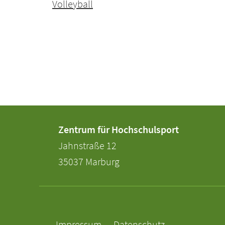
Volleyball
Kontakt
Kontaktinformationen
Zentrum für Hochschulsport
und
der
Jahnstraße 12
Informationen
Universität
35037
Marburg
Marburg
zur
Website
Service-
Navigation
Impressum
Datenschutz