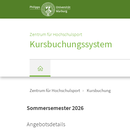
Service-
Navigation
Zentrum für Hochschulsport
Kursbuchungssystem
Einrichtungs-
Breadcrumb-
Navigation
Zentrum für Hochschulsport
Kursbuchung
Startseite
Sommersemester 2026
Angebotsdetails