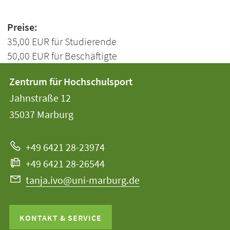
Preise:
35,00 EUR für Studierende
50,00 EUR für Beschäftigte
Kontakt
Kontaktinformationen
Zentrum für Hochschulsport
der
und
Jahnstraße 12
Universität
Informationen
35037
Marburg
Marburg
zur
+49 6421 28-23974
Website
+49 6421 28-26544
tanja.ivo@uni-marburg.de
KONTAKT & SERVICE