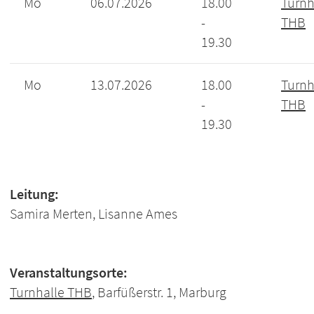
Mo
06.07.2026
18.00
Turnh
-
THB
19.30
Mo
13.07.2026
18.00
Turnh
-
THB
19.30
Leitung:
Samira Merten, Lisanne Ames
Veranstaltungsorte:
Turnhalle THB
, Barfüßerstr. 1, Marburg