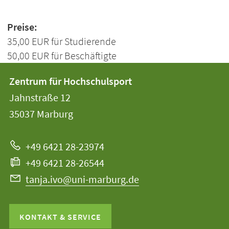
Preise:
35,00 EUR für Studierende
50,00 EUR für Beschäftigte
Kontakt
Kontaktinformationen
Zentrum für Hochschulsport
der
und
Jahnstraße 12
Universität
Informationen
35037
Marburg
Marburg
zur
+49 6421 28-23974
Website
+49 6421 28-26544
tanja.ivo@uni-marburg.de
KONTAKT & SERVICE