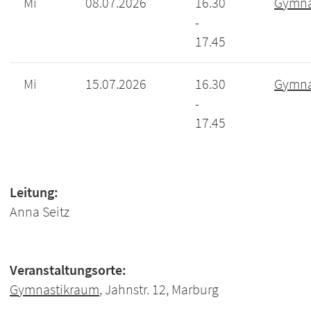
Mi
08.07.2026
16.30
Gymna
-
17.45
Mi
15.07.2026
16.30
Gymna
-
17.45
Leitung:
Anna Seitz
Veranstaltungsorte:
Gymnastikraum
, Jahnstr. 12, Marburg