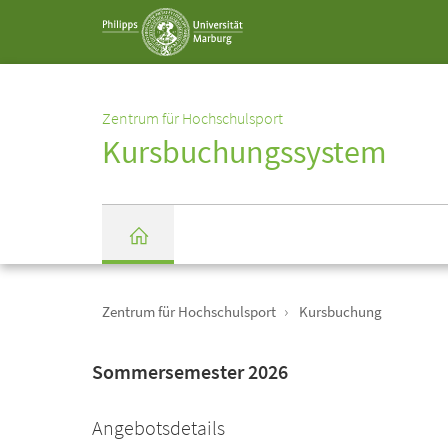
Service-
Navigation
Zentrum für Hochschulsport
Kursbuchungssystem
Einrichtungs-
Breadcrumb-
Navigation
Zentrum für Hochschulsport
Kursbuchung
Startseite
Sommersemester 2026
Angebotsdetails