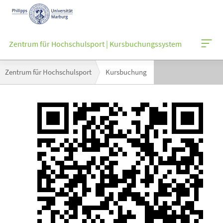
Mobile-
Navigation
Zentrum für Hochschulsport | Kursbuchungssystem
Breadcrumb-
Zentrum für Hochschulsport
Kursbuchung
Navigation