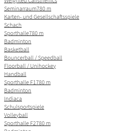
Weighted Calisthenics
Seminarraum
780 m
Karten- und Gesellschaftsspiele
Schach
Sporthalle
780 m
Badminton
Basketball
Bouncerball / Speedball
Floorball / Unihockey
Handball
Sporthalle F1
780 m
Badminton
Indiaca
Schulsportspiele
Volleyball
Sporthalle F2
780 m