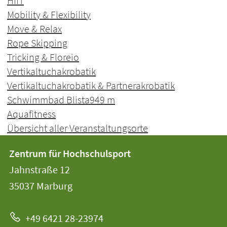
HIIT
Mobility & Flexibility
Move & Relax
Rope Skipping
Tricking & Floreio
Vertikaltuchakrobatik
Vertikaltuchakrobatik & Partnerakrobatik
Schwimmbad Blista
949 m
Aquafitness
Übersicht aller Veranstaltungsorte
Kontakt
Kontaktinformationen
Zentrum für Hochschulsport
der
und
Jahnstraße 12
Universität
Informationen
35037
Marburg
Marburg
zur
+49 6421 28-23974
Website