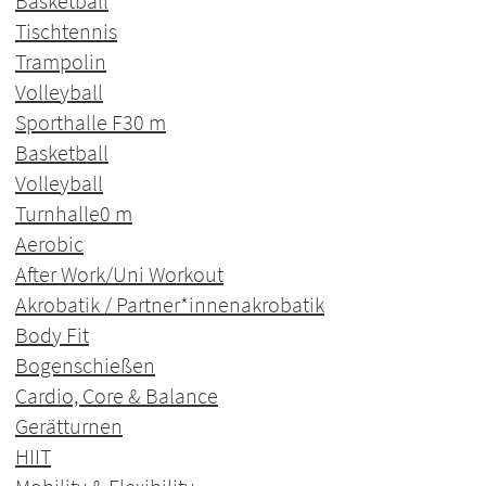
Basketball
Tischtennis
Trampolin
Volleyball
Sporthalle F3
0 m
Basketball
Volleyball
Turnhalle
0 m
Aerobic
After Work/Uni Workout
Akrobatik / Partner*innenakrobatik
Body Fit
Bogenschießen
Cardio, Core & Balance
Gerätturnen
HIIT