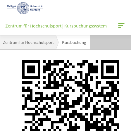
Mobile-
Navigation
Zentrum für Hochschulsport | Kursbuchungssystem
Breadcrumb-
Zentrum für Hochschulsport
Kursbuchung
Navigation