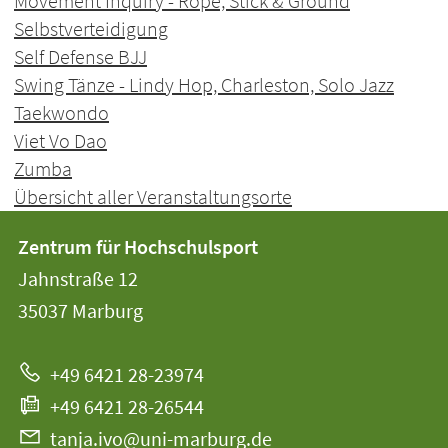
Movement Inquiry - Rope, Stick & Ground
Selbstverteidigung
Self Defense BJJ
Swing Tänze - Lindy Hop, Charleston, Solo Jazz
Taekwondo
Viet Vo Dao
Zumba
Übersicht aller Veranstaltungsorte
Kontakt
Kontaktinformationen
Zentrum für Hochschulsport
der
und
Jahnstraße 12
Universität
Informationen
35037
Marburg
Marburg
zur
+49 6421 28-23974
Website
+49 6421 28-26544
tanja.ivo@uni-marburg.de