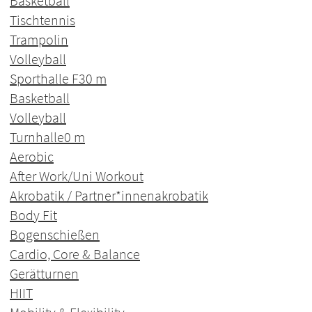
Basketball
Tischtennis
Trampolin
Volleyball
Sporthalle F3
0 m
Basketball
Volleyball
Turnhalle
0 m
Aerobic
After Work/Uni Workout
Akrobatik / Partner*innenakrobatik
Body Fit
Bogenschießen
Cardio, Core & Balance
Gerätturnen
HIIT