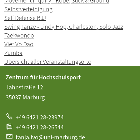
Movement Inquiry - Rope, Stick & Ground
Selbstverteidigung
Self Defense BJJ
Swing Tänze - Lindy Hop, Charleston, Solo Jazz
Taekwondo
Viet Vo Dao
Zumba
Übersicht aller Veranstaltungsorte
Kontakt
Kontaktinformationen
Zentrum für Hochschulsport
der
und
Jahnstraße 12
Universität
Informationen
35037
Marburg
Marburg
zur
+49 6421 28-23974
Website
+49 6421 28-26544
tanja.ivo@uni-marburg.de