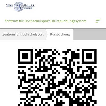
Mobile-
Navigation
Zentrum für Hochschulsport | Kursbuchungssystem
Breadcrumb-
Zentrum für Hochschulsport
Kursbuchung
Navigation