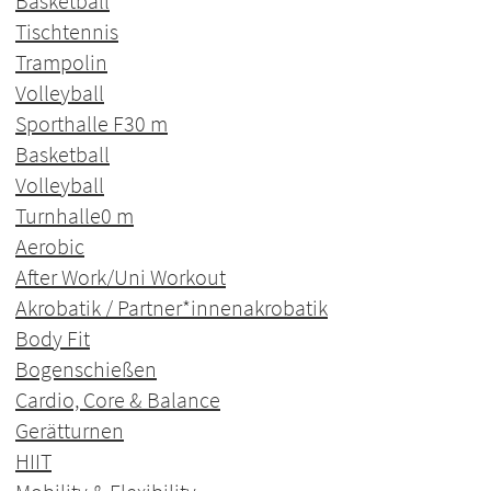
Basketball
Tischtennis
Trampolin
Volleyball
Sporthalle F3
0 m
Basketball
Volleyball
Turnhalle
0 m
Aerobic
After Work/Uni Workout
Akrobatik / Partner*innenakrobatik
Body Fit
Bogenschießen
Cardio, Core & Balance
Gerätturnen
HIIT