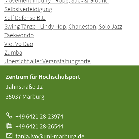
Movement Inquiry - Rope, Stick & Ground
Selbstverteidigung
Self Defense BJJ
Swing Tänze - Lindy Hop, Charleston, Solo Jazz
Taekwondo
Viet Vo Dao
Zumba
Übersicht aller Veranstaltungsorte
Kontakt
Kontaktinformationen
Zentrum für Hochschulsport
der
und
Jahnstraße 12
Universität
Informationen
35037
Marburg
Marburg
zur
+49 6421 28-23974
Website
+49 6421 28-26544
tanja.ivo@uni-marburg.de