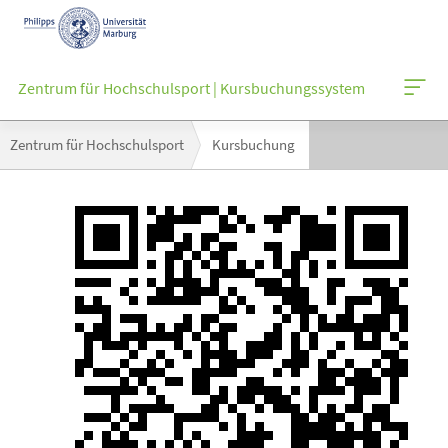
Mobile-
Navigation
Zentrum für Hochschulsport | Kursbuchungssystem
Breadcrumb-
Zentrum für Hochschulsport
Kursbuchung
Navigation