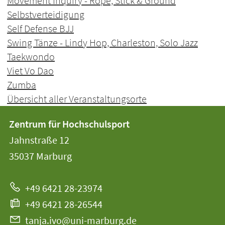
Movement Inquiry - Rope, Stick & Ground
Selbstverteidigung
Self Defense BJJ
Swing Tänze - Lindy Hop, Charleston, Solo Jazz
Taekwondo
Viet Vo Dao
Zumba
Übersicht aller Veranstaltungsorte
Kontakt
Kontaktinformationen
Zentrum für Hochschulsport
der
und
Jahnstraße 12
Universität
Informationen
35037
Marburg
Marburg
zur
+49 6421 28-23974
Website
+49 6421 28-26544
tanja.ivo@uni-marburg.de