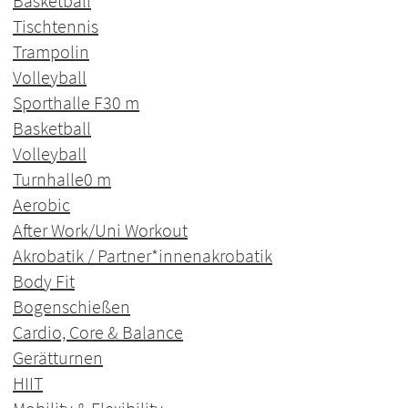
Basketball
Tischtennis
Trampolin
Volleyball
Sporthalle F3
0 m
Basketball
Volleyball
Turnhalle
0 m
Aerobic
After Work/Uni Workout
Akrobatik / Partner*innenakrobatik
Body Fit
Bogenschießen
Cardio, Core & Balance
Gerätturnen
HIIT