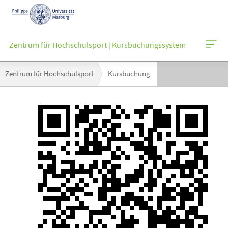
Mobile-
Navigation
Zentrum für Hochschulsport | Kursbuchungssystem
Breadcrumb-
Zentrum für Hochschulsport
Kursbuchung
Navigation